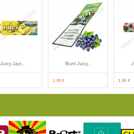
Juicy Jays...
Blunt Juicy...
J
1,90 €
1,95 €