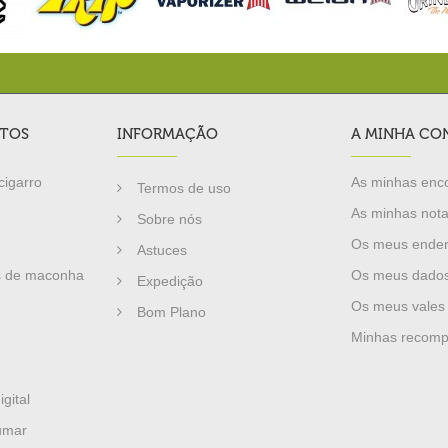
TOS
INFORMAÇÃO
A MINHA CO
cigarro
As minhas en
Termos de uso
As minhas nota
Sobre nós
Os meus ende
Astuces
 de maconha
Os meus dados
Expedição
Os meus vales
Bom Plano
Minhas recom
gital
umar