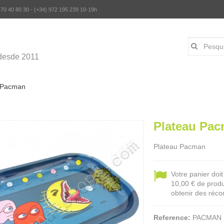
 70 40 80 30 - (+34) 972 195 239 10-19h
desde 2011
 Pacman
Plateau Pa
Plateau Pacman
Votre panier doi
10,00 € de produ
obtenir des réco
Reference:
PACMAN