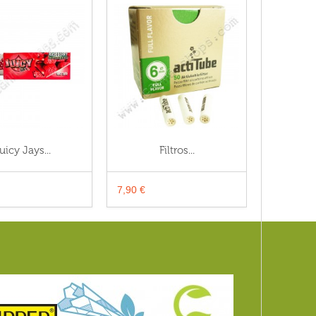
uicy Jays...
Filtros...
Fe
7,90 €
0,95 €