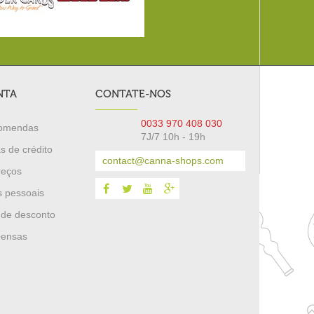
NTA
CONTATE-NOS
0033 970 408 030
comendas
7J/7 10h - 19h
s de crédito
contact@canna-shops.com
reços
 pessoais
 de desconto
pensas