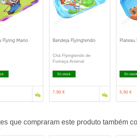
u Flying Mario
Bandeja Flyingtendo
Plateau 
Chá Flyingtendo de
Fumaça Arsenal
ock
En stock
En stoc
7,90 €
5,90 €
tes que compraram este produto também c