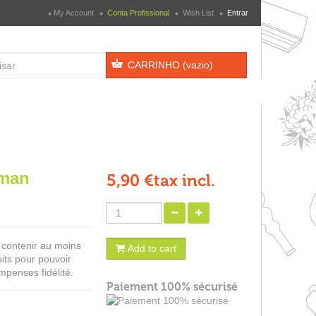
My Account
Conta Profissional
Wish List
Entrar
CARRINHO
(vazio)
cman
5,90 €
tax incl.
t contenir au moins
Add to cart
its pour pouvoir
mpenses fidélité.
Paiement 100% sécurisé