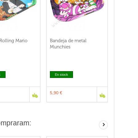
Rolling Mario
Bandeja de metal
Munchies
k
En stock
5,90 €
ompraram: