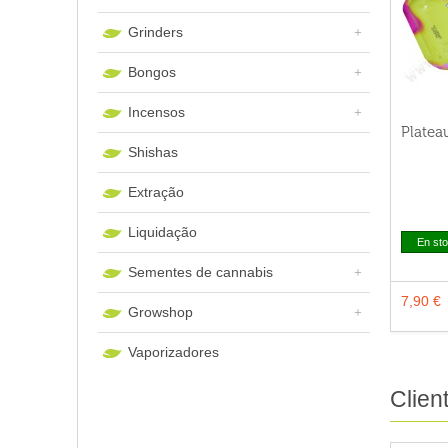
Grinders
Bongos
Incensos
Platea
Shishas
Extração
Liquidação
En st
Sementes de cannabis
7,90 €
Growshop
Vaporizadores
Clien