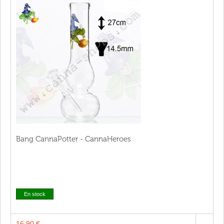
Bang CannaPotter - CannaHeroes
En stock
16,90 €