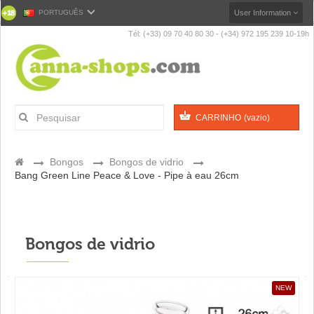
PORTUGUÊS
User Information
Tél: (+33) 09 70 40 80 30 - (+34) 972 195 239 10-19h
CARRINHO
(vazio)
>
Bongos
>
Bongos de vidrio
>
Bang Green Line Peace & Love - Pipe à eau 26cm
Bongos de vidrio
NEW