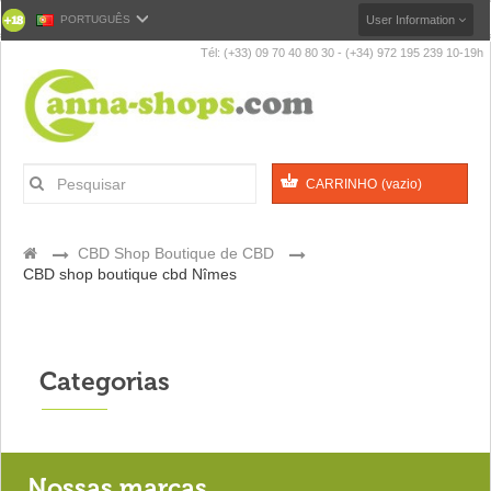
PORTUGUÊS
User Information
Tél: (+33) 09 70 40 80 30 - (+34) 972 195 239 10-19h
CARRINHO
(vazio)
>
CBD Shop Boutique de CBD
>
CBD shop boutique cbd Nîmes
Categorias
Nossas marcas