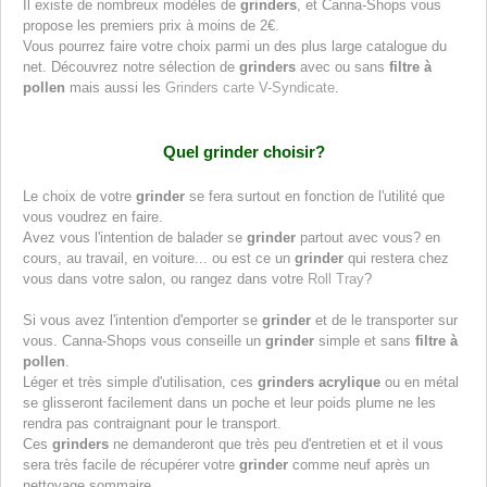
Il existe de nombreux modèles de
grinders
, et Canna-Shops vous
propose les premiers prix à moins de 2€.
Vous pourrez faire votre choix parmi un des plus large catalogue du
net. Découvrez notre sélection de
grinders
avec ou sans
filtre à
pollen
mais aussi les
Grinders carte V-Syndicate
.
Quel grinder choisir?
Le choix de votre
grinder
se fera surtout en fonction de l'utilité que
vous voudrez en faire.
Avez vous l'intention de balader se
grinder
partout avec vous? en
cours, au travail, en voiture... ou est ce un
grinder
qui restera chez
vous dans votre salon, ou rangez dans votre
Roll Tray
?
Si vous avez l'intention d'emporter se
grinder
et de le transporter sur
vous. Canna-Shops vous conseille un
grinder
simple et sans
filtre à
pollen
.
Léger et très simple d'utilisation, ces
grinders acrylique
ou en métal
se glisseront facilement dans un poche et leur poids plume ne les
rendra pas contraignant pour le transport.
Ces
grinders
ne demanderont que très peu d'entretien et et il vous
sera très facile de récupérer votre
grinder
comme neuf après un
nettoyage sommaire.