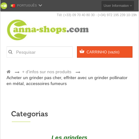
PORTUGUÊS
User Information
Tél: (+33) 09 70 40 80 30 - (+34) 972 195 239 10-19h
CARRINHO
(vazio)
>
+ d'infos sur nos produits
>
Acheter un grinder pas cher, effriter avec un grinder pollinator
en métal, accessoires fumeurs
Categorias
Les grinders