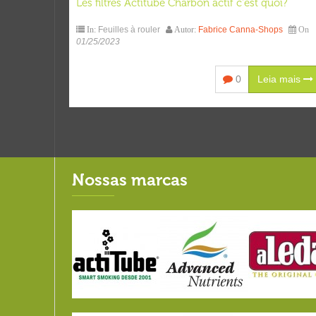
Les filtres Actitube Charbon actif c'est quoi?
Feuilles à rouler
Fabrice Canna-Shops
In:
Autor:
On
01/25/2023
0
Leia mais
Nossas marcas