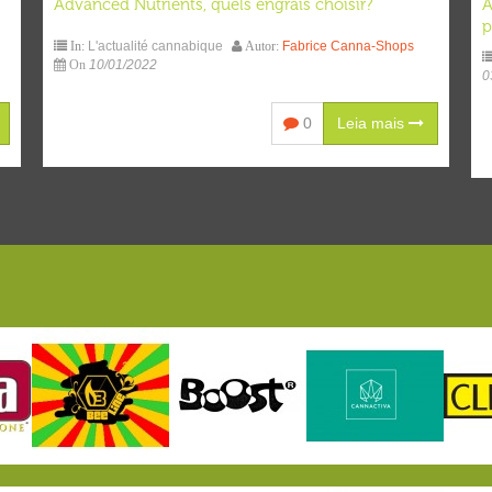
Advanced Nutrients, quels engrais choisir?
A
p
L'actualité cannabique
Fabrice Canna-Shops
In:
Autor:
10/01/2022
On
0
0
Leia mais