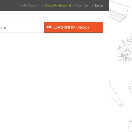
My Account
Conta Profissional
Wish List
Entrar
CARRINHO
(vazio)