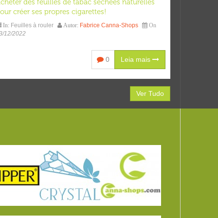
cheter des feuilles de tabac séchées naturelles
our créer ses propres cigarettes!
Feuilles à rouler
Fabrice Canna-Shops
In:
Autor:
On
3/12/2022
0
Leia mais
Ver Tudo