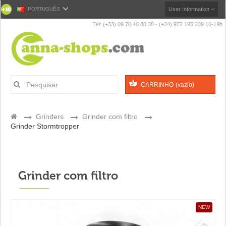
PORTUGUÊS
User Information
Tél: (+33) 09 70 40 80 30 - (+34) 972 195 239 10-19h
CARRINHO
(vazio)
>
Grinders
>
Grinder com filtro
>
Grinder Stormtropper
Grinder com filtro
NEW