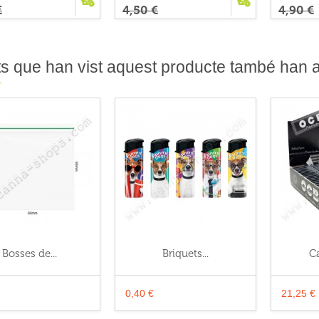
€
4,50 €
4,90 €
ts que han vist aquest producte també han ad
Bosses de...
Briquets...
Ca
0,40 €
21,25 €