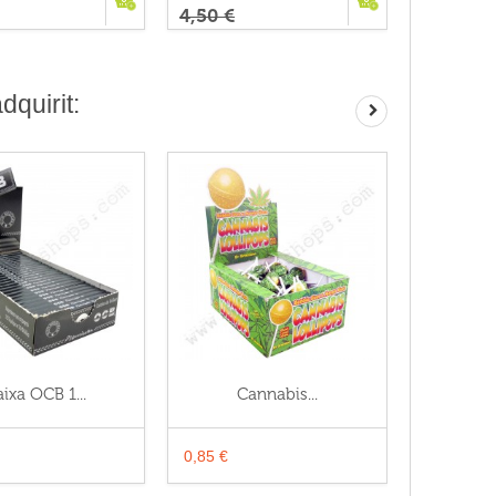
4,50 €
quirit:
ixa OCB 1...
Cannabis...
B
0,85 €
0,40 €