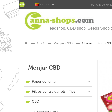
CATALÀ
Tél: (+33) 09 70 4
Headshop, CBD shop, Seeds Shop d
>
CBD
>
Menjar CBD
>
Chewing Gum CBD F
Menjar CBD
Paper de fumar
Filtres per a cigarrets - Tips
CBD