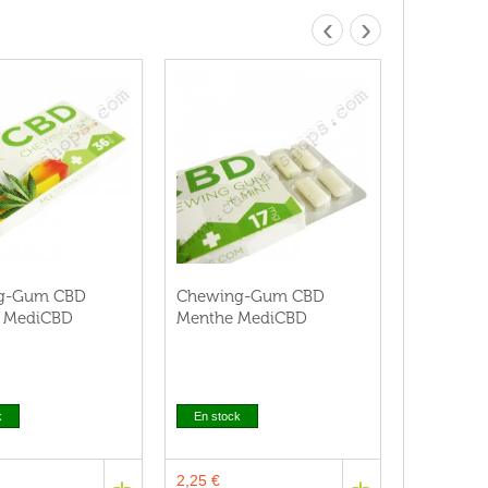
‹
›
g-Gum CBD
Chewing-Gum CBD
 MediCBD
Menthe MediCBD
k
En stock
2,25 €