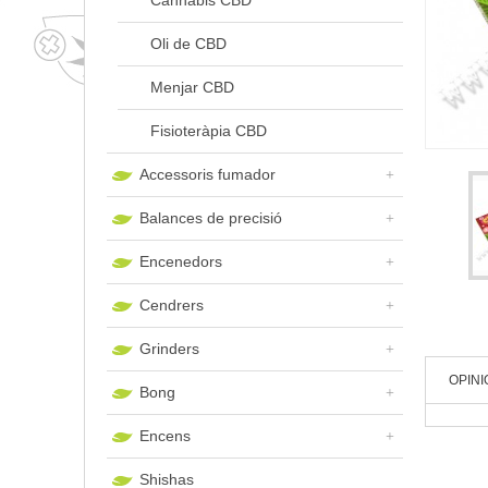
Cannabis CBD
Oli de CBD
Menjar CBD
Fisioteràpia CBD
Accessoris fumador
Balances de precisió
Encenedors
Cendrers
Grinders
OPIN
Bong
Encens
Shishas