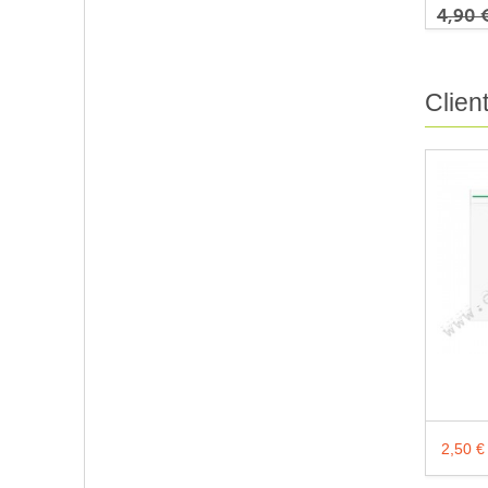
4,90 
Clien
2,50 €