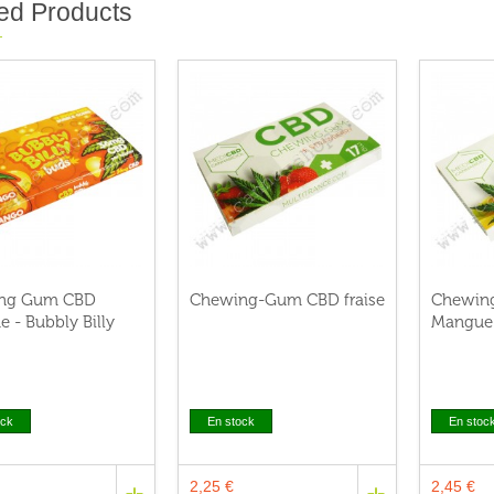
ed Products
ng Gum CBD
Chewing-Gum CBD fraise
Chewin
 - Bubbly Billy
Mangue
ock
En stock
En stoc
2,25 €
2,45 €