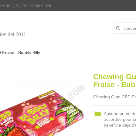
0 80 30 - (+34) 972 195 239 10-19h
es del 2011
raise - Bubbly Billy
Chewing G
Fraise - Bub
Chewing Gum CBD Frai
Aucune prime de f
accordée pour ce 
bénéficie déjà d