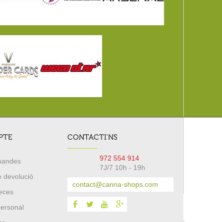
PTE
CONTACTI'NS
972 554 914
mandes
7J/7 10h - 19h
e devolució
contact@canna-shops.com
eces
personal