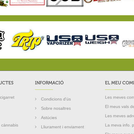
UCTES
INFORMACIÓ
EL MEU COM
igarret
Les meves co
Condicions d'ús
El meus vals d
Sobre nosaltres
Les meves adr
Astúcies
 cànnabis
La meva info. 
Lliurament i enviament