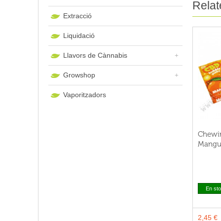
Relat
Extracció
Liquidació
Llavors de Cànnabis
Growshop
Vaporitzadors
Chewi
Mangue
En st
2,45 €