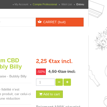
My Account
Compte Professional
Wish List
Entreu
CARRET
(buit)
um CBD
2,25 €
tax incl.
bly Billy
4,50 €
tax incl.
-50%
se - Bubbly Billy
idélité n'est
produit, car celui-ci
Add to cart
'une réduction