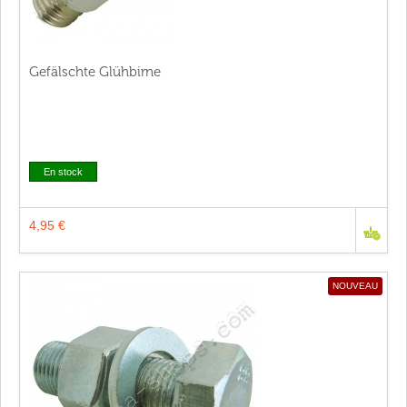
Gefälschte Glühbirne
En stock
4,95 €
NOUVEAU