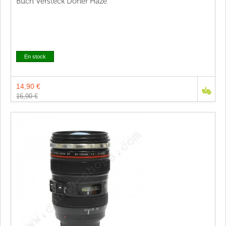
Buch Versteck Doner Haze
En stock
14,90 €
16,90 €