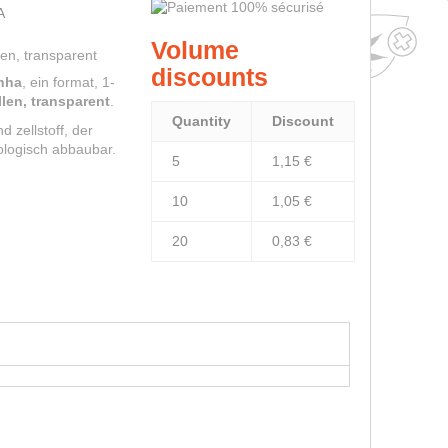
A
Volume
len, transparent
discounts
nha
, ein format, 1-
ollen, transparent
.
Quantity
Discount
d zellstoff, der
ologisch abbaubar.
5
1,15 €
10
1,05 €
20
0,83 €