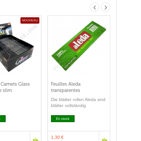
‹
›
NOUVEAU
 Carnets Glass
Feuilles Aleda
e slim
transparentes
Die blätter rollen Aleda sind
blätter vollständig
transparent zellstoff, der
100% natürlich.
k
En stock
1,30 €