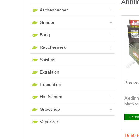
Ähnli
Aschenbecher
Grinder
Bong
Räucherwerk
Shishas
Extraktion
Box vo
Liquidation
Hanfsamen
Aledinh
blatt-r
Growshop
Aledinh
transpa
En st
Vaporizer
16,50 