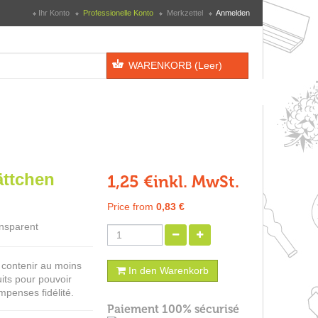
Ihr Konto
Professionelle Konto
Merkzettel
Anmelden
WARENKORB
(Leer)
ättchen
1,25 €
inkl. MwSt.
Price from
0,83 €
ansparent
t contenir au moins
In den Warenkorb
its pour pouvoir
mpenses fidélité.
Paiement 100% sécurisé