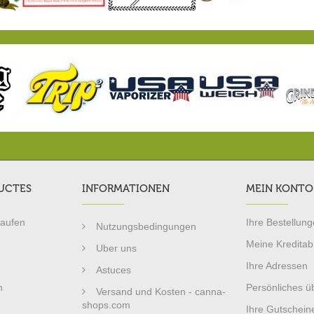
UCTES
INFORMATIONEN
MEIN KONTO
kaufen
Ihre Bestellun
Nutzungsbedingungen
Meine Kredita
Uber uns
Ihre Adressen
Astuces
n
Persönliches ü
Versand und Kosten - canna-
shops.com
Ihre Gutschein