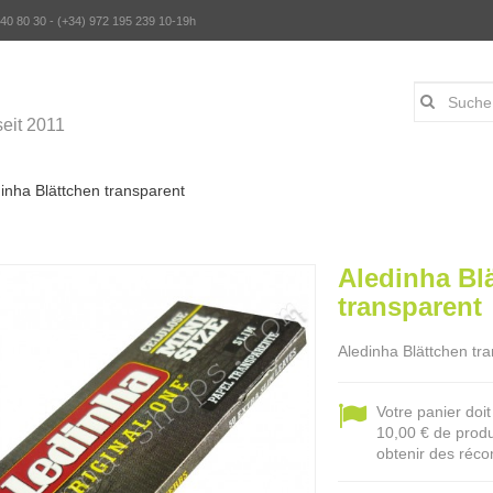
 40 80 30 - (+34) 972 195 239 10-19h
eit 2011
inha Blättchen transparent
Aledinha Bl
transparent
Aledinha Blättchen tr
Votre panier doi
10,00 € de produ
obtenir des réco