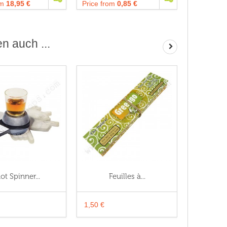
om
18,95 €
Price from
0,85 €
n auch ...
ot Spinner...
Feuilles à...
Feui
1,50 €
1,00 €