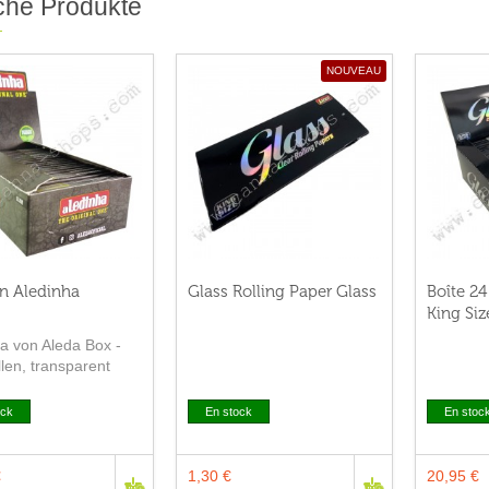
che Produkte
NOUVEAU
n Aledinha
Glass Rolling Paper Glass
Boîte 24
King Siz
a von Aleda Box -
ollen, transparent
a. Die blätter rollen
rente im format...
ock
En stock
En stoc
€
1,30 €
20,95 €