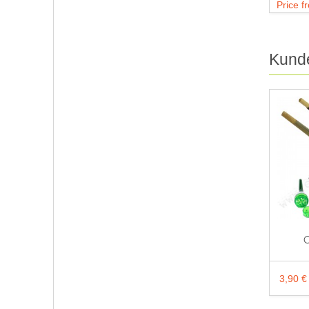
Price 
Kunde
G
3,90 €