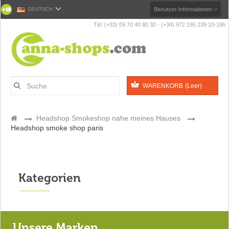
DEUTSCH
Benutzer-Informationen
Tél: (+33) 09 70 40 80 30 - (+34) 972 195 239 10-19h
WARENKORB
(Leer)
>
Headshop Smokeshop nahe meines Hauses
>
Headshop smoke shop paris
Kategorien
Unsere Marken