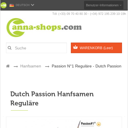
DEUTSCH
Benutzer-Informationen
Tél: (+33) 09 70 40 80 30 - (+34) 972 195 239 10-19h
WARENKORB
(Leer)
>
Hanfsamen
>
Passion N°1 Reguläre - Dutch Passion
Dutch Passion Hanfsamen
Reguläre