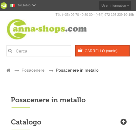
ITALIANO
User Information
Tél: (+33) 09 70 40 80 30 - (+34) 972 195 239 10-19h
CARRELLO
(vuoto)
>
Posacenere
>
Posacenere in metallo
Posacenere in metallo
Catalogo