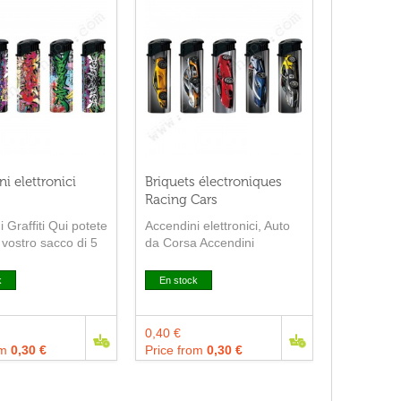
i elettronici
Briquets électroniques
Racing Cars
 Graffiti Qui potete
Accendini elettronici, Auto
l vostro sacco di 5
da Corsa Accendini
 versione Graffiti.
elettronici ricaricabili
cendini...
decorate auto sportive.
k
En stock
0,40 €
om
0,30 €
Price from
0,30 €