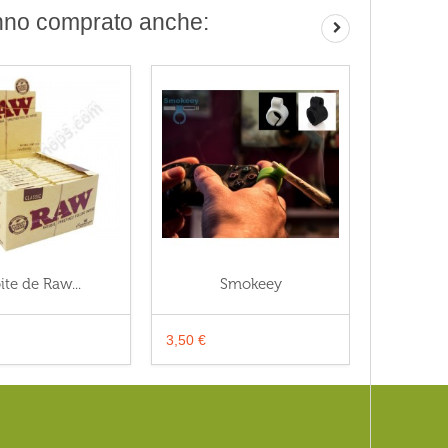
anno comprato anche:
ite de Raw...
Smokeey
Feui
3,50 €
23,90 €