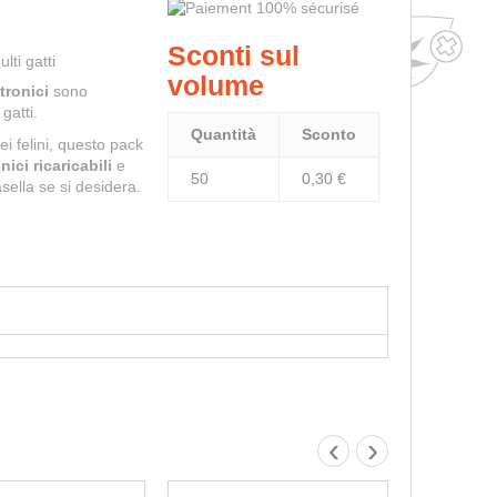
Sconti sul
lti gatti
volume
tronici
sono
gatti.
Quantità
Sconto
ei felini, questo pack
ici ricaricabili
e
50
0,30 €
sella se si desidera.
‹
›