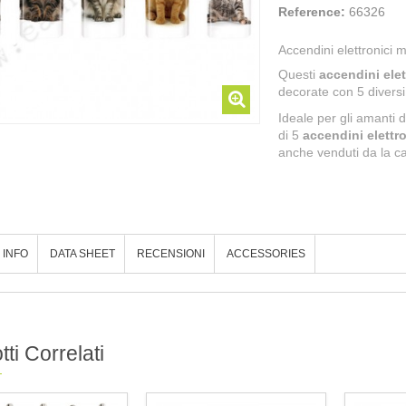
Reference:
66326
Accendini elettronici mu
Questi
accendini elet
decorate con 5 diversi 
Ideale per gli amanti d
di 5
accendini elettron
anche venduti da la ca
 INFO
DATA SHEET
RECENSIONI
ACCESSORIES
ti Correlati