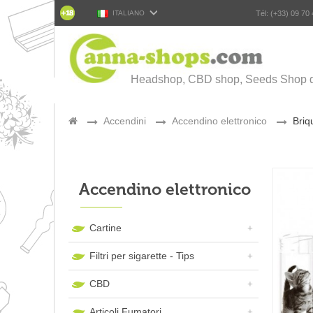
ITALIANO
Tél: (+33) 09 70
Headshop, CBD shop, Seeds Shop d
>
Accendini
>
Accendino elettronico
>
Briq
Accendino elettronico
Cartine
Filtri per sigarette - Tips
CBD
Articoli Fumatori