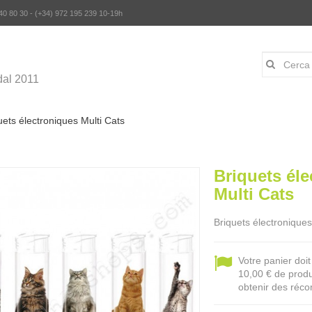
 40 80 30 - (+34) 972 195 239 10-19h
al 2011
uets électroniques Multi Cats
Briquets él
Multi Cats
Briquets électroniques
Votre panier doi
10,00 € de produ
obtenir des réco