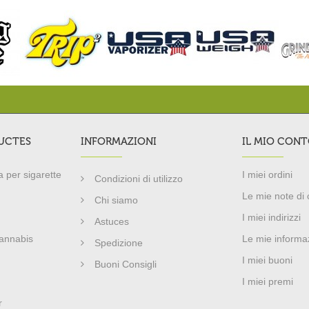
UCTES
INFORMAZIONI
IL MIO CON
 per sigarette
I miei ordini
Condizioni di utilizzo
Le mie note di 
Chi siamo
I miei indirizzi
Astuces
cannabis
Le mie informaz
Spedizione
I miei buoni
Buoni Consigli
I miei premi
r