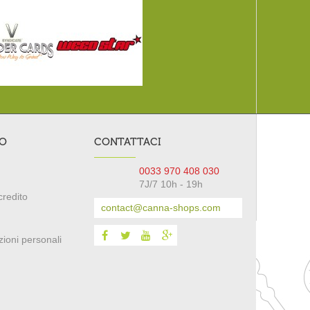
TO
CONTATTACI
0033 970 408 030
7J/7 10h - 19h
credito
contact@canna-shops.com
ioni personali