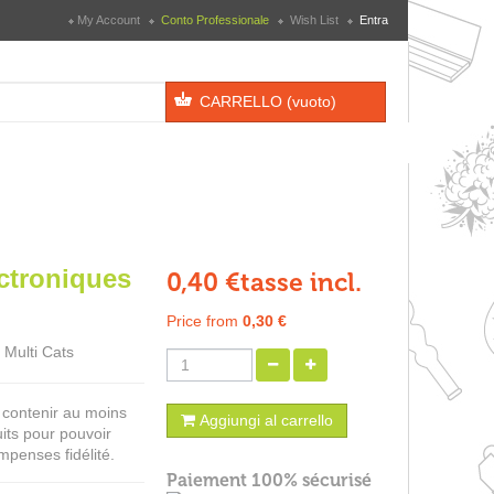
My Account
Conto Professionale
Wish List
Entra
CARRELLO
(vuoto)
ectroniques
0,40 €
tasse incl.
Price from
0,30 €
 Multi Cats
t contenir au moins
Aggiungi al carrello
its pour pouvoir
mpenses fidélité.
Paiement 100% sécurisé