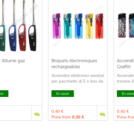
t Allume gaz
Briquets électroniques
Accendin
rechargeables
Graffiti
Accendini elettronici venduti
Accendini
per pacchetto di 5 o box da
trovare i
50 accendini
accendini
Questi ac
ock
En stock
En stoc
0,40 €
0,40 €
Price from
0,30 €
Price fr