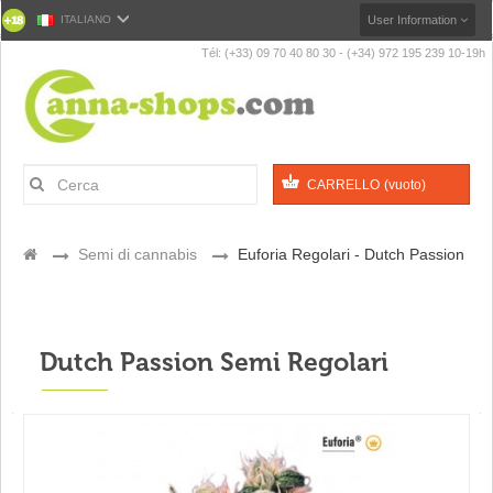
ITALIANO
User Information
Tél: (+33) 09 70 40 80 30 - (+34) 972 195 239 10-19h
CARRELLO
(vuoto)
>
Semi di cannabis
>
Euforia Regolari - Dutch Passion
Dutch Passion Semi Regolari