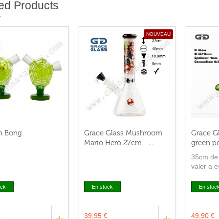
ed Products
NOUVEAU
n Bong
Grace Glass Mushroom
Grace Gl
Mario Hero 27cm –...
green pe
35cm de 
valor a 
coador 
espiral.
ock
En stock
En stoc
€
39,95 €
49,90 €