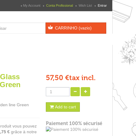
My Account
Conta Profissional
Wish List
Entrar
CARRINHO
(vazio)
 Glass
57,50 €
tax incl.
 Green
den line Green
Add to cart
Paiement 100% sécurisé
produit vous pouvez
,75 €
grâce à notre