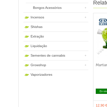
Relat
Bongos Acessórios
Incensos
Shishas
Extração
Liquidação
Sementes de cannabis
Martia
Growshop
Vaporizadores
En st
12,90 