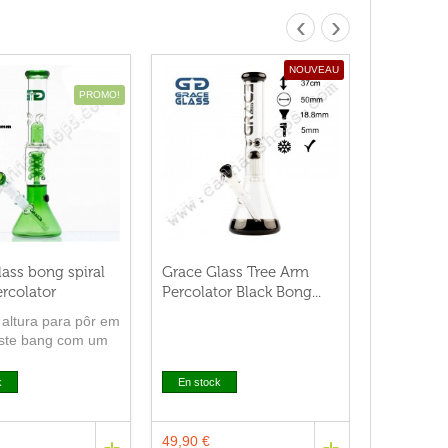
‹
›
NOUVEAU
PROMO!
ass bong spiral
Grace Glass Tree Arm
rcolator
Percolator Black Bong...
altura para pôr em
este bang com um
na forma de uma
k
En stock
49,90 €