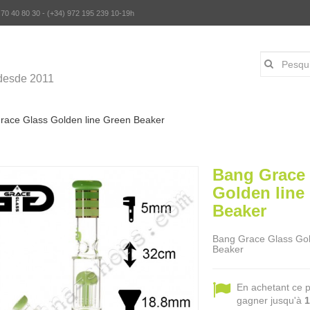
 70 40 80 30 - (+34) 972 195 239 10-19h
desde 2011
race Glass Golden line Green Beaker
Bang Grace
Golden line
Beaker
Bang Grace Glass Gol
Beaker
En achetant ce 
gagner jusqu'à
1