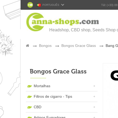
PORTUGUÊS
Tél: (+33) 09
Headshop, CBD shop, Seeds Shop 
>
Bongos
>
Bongos Grace Glass
>
Bang G
Bongos Grace Glass
Mortalhas
Filtros de cigarro - Tips
CBD
Artigos Fumadores