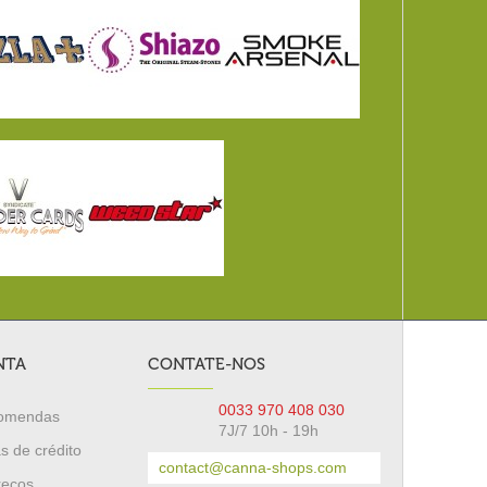
NTA
CONTATE-NOS
0033 970 408 030
comendas
7J/7 10h - 19h
s de crédito
contact@canna-shops.com
reços