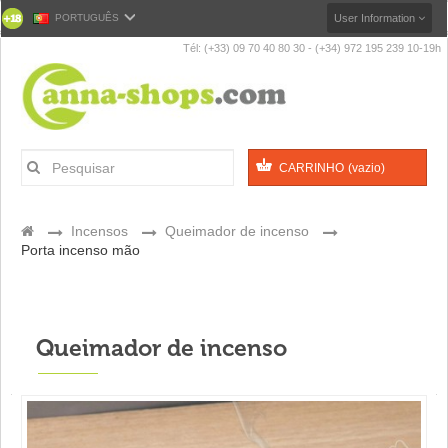
PORTUGUÊS
User Information
Tél: (+33) 09 70 40 80 30 - (+34) 972 195 239 10-19h
CARRINHO
(vazio)
>
Incensos
>
Queimador de incenso
>
Porta incenso mão
Queimador de incenso