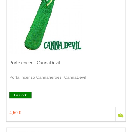
Porte encens CannaDevil
Porta incenso Cannaheroes "CannaDevil"
En stock
4,50 €