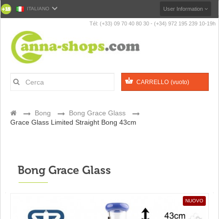
ITALIANO
User Information
Tél: (+33) 09 70 40 80 30 - (+34) 972 195 239 10-19h
CARRELLO
(vuoto)
>
Bong
>
Bong Grace Glass
>
Grace Glass Limited Straight Bong 43cm
Bong Grace Glass
NUOVO