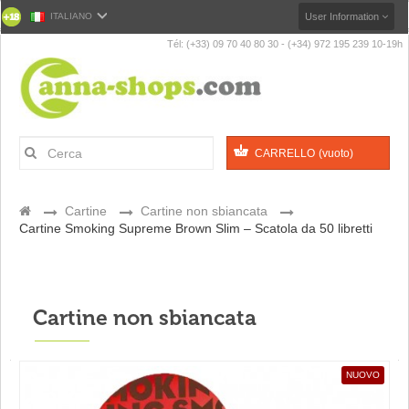
ITALIANO
User Information
Tél: (+33) 09 70 40 80 30 - (+34) 972 195 239 10-19h
CARRELLO
(vuoto)
>
Cartine
>
Cartine non sbiancata
>
Cartine Smoking Supreme Brown Slim – Scatola da 50 libretti
Cartine non sbiancata
NUOVO