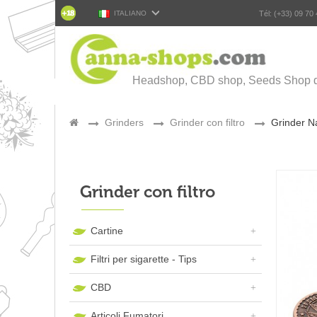
ITALIANO
Tél: (+33) 09 70
Headshop, CBD shop, Seeds Shop d
>
Grinders
>
Grinder con filtro
>
Grinder N
Grinder con filtro
Cartine
Filtri per sigarette - Tips
CBD
Articoli Fumatori