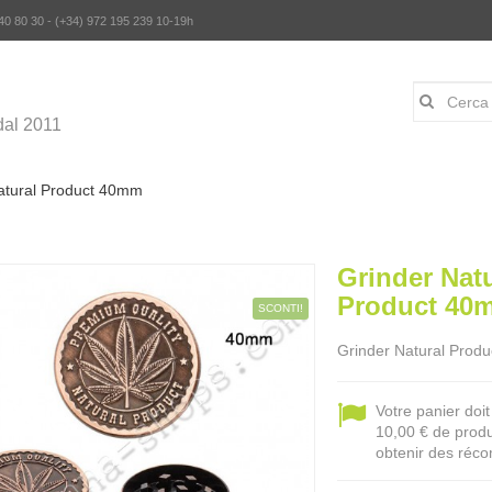
 40 80 30 - (+34) 972 195 239 10-19h
al 2011
atural Product 40mm
Grinder Natu
Product 40
SCONTI!
Grinder Natural Prod
Votre panier doi
10,00 € de produ
obtenir des réco