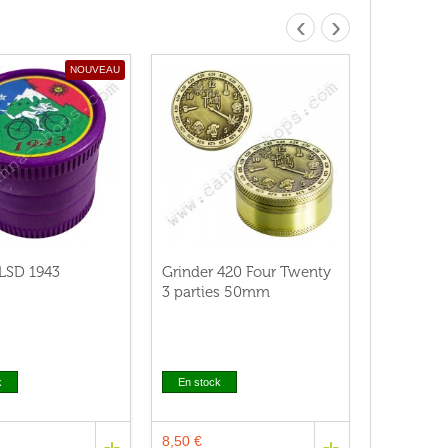
‹
›
NOUVEAU
 LSD 1943
Grinder 420 Four Twenty
3 parties 50mm
k
En stock
8,50 €