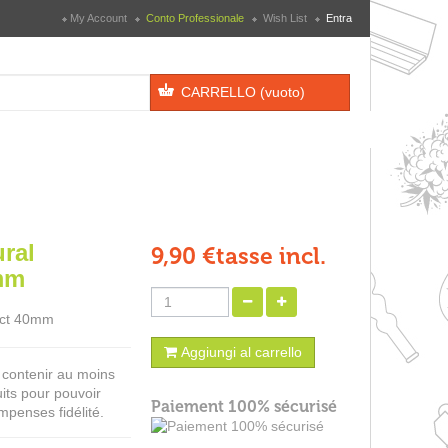
My Account
Conto Professionale
Wish List
Entra
CARRELLO
(vuoto)
ral
9,90 €
tasse incl.
mm
uct 40mm
Aggiungi al carrello
t contenir au moins
its pour pouvoir
Paiement 100% sécurisé
mpenses fidélité.