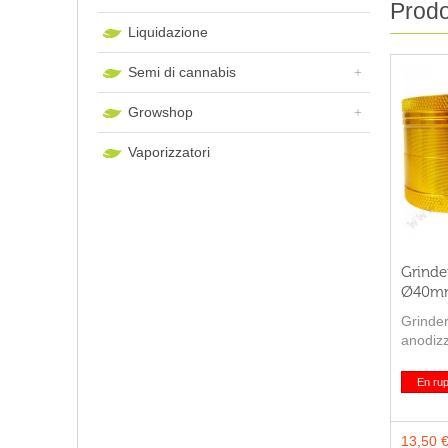
Prodot
Liquidazione
Semi di cannabis
Growshop
Vaporizzatori
Grinde
Ø40m
Grinder
anodizz
qualità 
colori d
En rup
13,50 