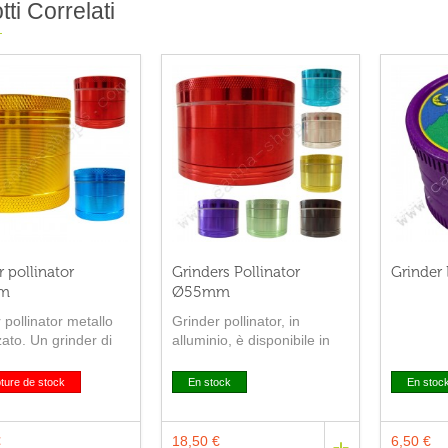
ti Correlati
r pollinator
Grinders Pollinator
Grinder
m
Ø55mm
 pollinator metallo
Grinder pollinator, in
ato. Un grinder di
alluminio, è disponibile in
disponibile in molti
diversi colori
iversi.
ture de stock
En stock
En stoc
€
18,50 €
6,50 €