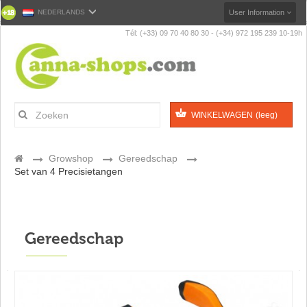
NEDERLANDS
User Information
Tél: (+33) 09 70 40 80 30 - (+34) 972 195 239 10-19h
WINKELWAGEN
(leeg)
>
Growshop
>
Gereedschap
>
Set van 4 Precisietangen
Gereedschap