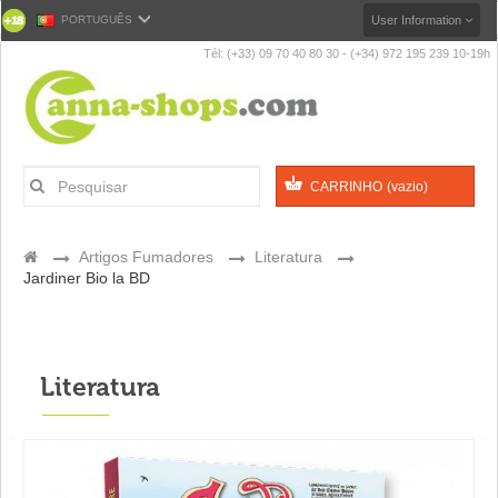
PORTUGUÊS
User Information
Tél: (+33) 09 70 40 80 30 - (+34) 972 195 239 10-19h
CARRINHO
(vazio)
>
Artigos Fumadores
>
Literatura
>
Jardiner Bio la BD
Literatura