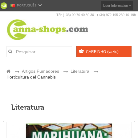
PORTUGUÊS
User Information
Tél: (+33) 09 70 40 80 30 - (+34) 972 195 239 10-19h
CARRINHO
(vazio)
>
Artigos Fumadores
>
Literatura
>
Horticultura del Cannabis
Literatura